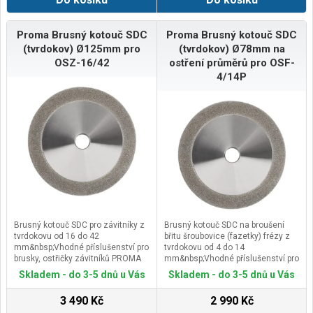
Proma Brusný kotouč SDC
Proma Brusný kotouč SDC
(tvrdokov) Ø125mm pro
(tvrdokov) Ø78mm na
OSZ-16/42
ostření průměrů pro OSF-
4/14P
Brusný kotouč SDC pro závitníky z
Brusný kotouč SDC na broušení
tvrdokovu od 16 do 42
břitu šroubovice (fazetky) frézy z
mm&nbsp;Vhodné příslušenství pro
tvrdokovu od 4 do 14
brusky, ostřičky závitníků PROMA
mm&nbsp;Vhodné příslušenství pro
OSZ-16/42
brusku, ostřičku fréz PROMA OSF-
Skladem - do 3-5 dnů u Vás
Skladem - do 3-5 dnů u Vás
4/14P
3 490 Kč
2 990 Kč