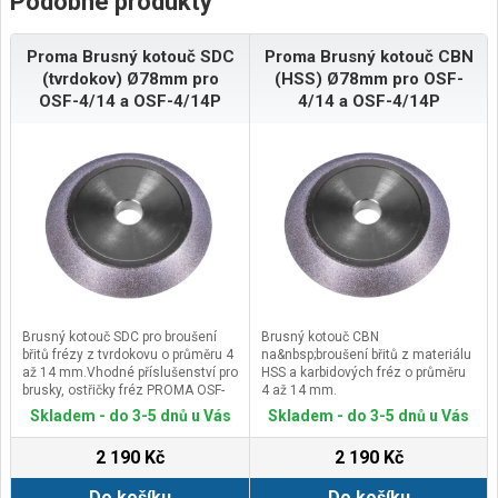
Podobné produkty
Proma Brusný kotouč SDC
Proma Brusný kotouč CBN
(tvrdokov) Ø78mm pro
(HSS) Ø78mm pro OSF-
OSF-4/14 a OSF-4/14P
4/14 a OSF-4/14P
Brusný kotouč SDC pro broušení
Brusný kotouč CBN
břitů frézy z tvrdokovu o průměru 4
na&nbsp;broušení břitů z materiálu
až 14 mm.Vhodné příslušenství pro
HSS a karbidových fréz o průměru
brusky, ostřičky fréz PROMA OSF-
4 až 14 mm.
4/14 a OSF-4/14P
Vhodné příslušenství pro brusky,
Skladem - do 3-5 dnů u Vás
Skladem - do 3-5 dnů u Vás
ostřičky fréz PROMA OSF-4/14 a
OSF-4/14P.
2 190 Kč
2 190 Kč
Do košíku
Do košíku