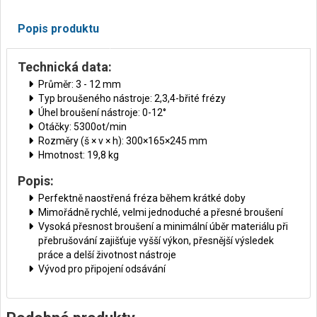
Popis produktu
Technická data:
Průměr: 3 - 12 mm
Typ broušeného nástroje: 2,3,4-břité frézy
Úhel broušení nástroje: 0-12°
Otáčky: 5300ot/min
Rozměry (š × v × h): 300×165×245 mm
Hmotnost: 19,8 kg
Popis:
Perfektně naostřená fréza během krátké doby
Mimořádně rychlé, velmi jednoduché a přesné broušení
Vysoká přesnost broušení a minimální úběr materiálu při
přebrušování zajišťuje vyšší výkon, přesnější výsledek
práce a delší životnost nástroje
Vývod pro připojení odsávání