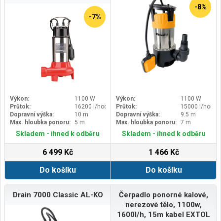
-8%
-7%
Výkon:
1100 W
Výkon:
1100 W
Průtok:
16200 l/hod
Průtok:
15000 l/hod
Dopravní výška:
10 m
Dopravní výška:
9.5 m
Max. hloubka ponoru:
5 m
Max. hloubka ponoru:
7 m
Skladem - ihned k odběru
Skladem - ihned k odběru
6 499 Kč
1 466 Kč
Do košíku
Do košíku
Drain 7000 Classic AL-KO
Čerpadlo ponorné kalové,
nerezové tělo, 1100w,
1600l/h, 15m kabel EXTOL