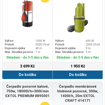
Výkon:
1000 W
Výkon:
600 W
Průtok:
5500 l/hod
Průtok:
2000 l/hod
Dopravní výška:
40 m
Dopravní výška:
5 m
Max. hloubka ponoru:
7 m
Max. hloubka ponoru:
5 m
Skladem - do 3-5 dnů u Vás
Skladem - do 3-5 dnů u Vás
3 699 Kč
1 950 Kč
Do košíku
Do košíku
Čerpadlo ponorné kalové,
Čerpadlo membránové
750w, 18000l/h=300l/min
hlubinné ponorné, 300w,
EXTOL PREMIUM 8895001
1400l/h, 20m EXTOL
CRAFT 414171