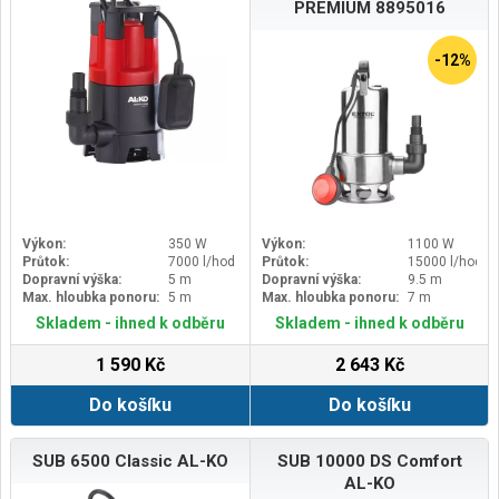
PREMIUM 8895016
-12%
Výkon:
350 W
Výkon:
1100 W
Průtok:
7000 l/hod
Průtok:
15000 l/hod
Dopravní výška:
5 m
Dopravní výška:
9.5 m
Max. hloubka ponoru:
5 m
Max. hloubka ponoru:
7 m
Skladem - ihned k odběru
Skladem - ihned k odběru
1 590 Kč
2 643 Kč
Do košíku
Do košíku
SUB 6500 Classic AL-KO
SUB 10000 DS Comfort
AL-KO