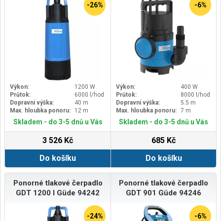
-26%
-6%
Výkon:
1200 W
Výkon:
400 W
Průtok:
6000 l/hod
Průtok:
8000 l/hod
Dopravní výška:
40 m
Dopravní výška:
5.5 m
Max. hloubka ponoru:
12 m
Max. hloubka ponoru:
7 m
Skladem - do 3-5 dnů u Vás
Skladem - do 3-5 dnů u Vás
3 526 Kč
685 Kč
Do košíku
Do košíku
Ponorné tlakové čerpadlo
Ponorné tlakové čerpadlo
GDT 1200 I Güde 94242
GDT 901 Güde 94246
-24%
-6%