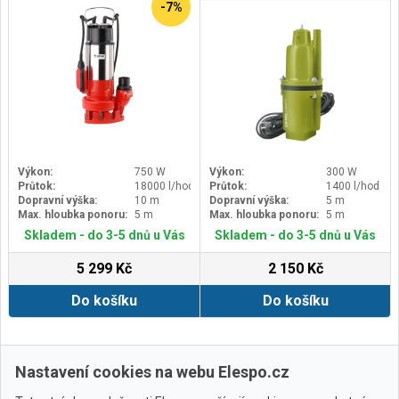
-7%
Výkon:
750 W
Výkon:
300 W
Průtok:
18000 l/hod
Průtok:
1400 l/hod
Dopravní výška:
10 m
Dopravní výška:
5 m
Max. hloubka ponoru:
5 m
Max. hloubka ponoru:
5 m
Skladem - do 3-5 dnů u Vás
Skladem - do 3-5 dnů u Vás
5 299 Kč
2 150 Kč
Do košíku
Do košíku
Další ›
Poslední »
Nastavení cookies na webu Elespo.cz