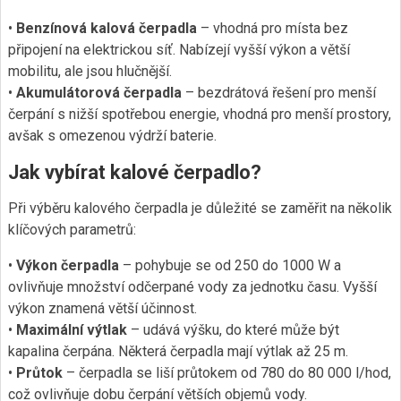
•
Benzínová kalová čerpadla
– vhodná pro místa bez
připojení na elektrickou síť. Nabízejí vyšší výkon a větší
mobilitu, ale jsou hlučnější.
•
Akumulátorová čerpadla
– bezdrátová řešení pro menší
čerpání s nižší spotřebou energie, vhodná pro menší prostory,
avšak s omezenou výdrží baterie.
Jak vybírat kalové čerpadlo?
Při výběru kalového čerpadla je důležité se zaměřit na několik
klíčových parametrů:
•
Výkon čerpadla
– pohybuje se od 250 do 1000 W a
ovlivňuje množství odčerpané vody za jednotku času. Vyšší
výkon znamená větší účinnost.
•
Maximální výtlak
– udává výšku, do které může být
kapalina čerpána. Některá čerpadla mají výtlak až 25 m.
•
Průtok
– čerpadla se liší průtokem od 780 do 80 000 l/hod,
což ovlivňuje dobu čerpání větších objemů vody.