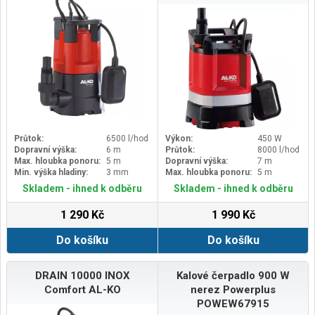
Průtok:
6500 l/hod
Výkon:
450 W
Dopravní výška:
6 m
Průtok:
8000 l/hod
Max. hloubka ponoru:
5 m
Dopravní výška:
7 m
Min. výška hladiny:
3 mm
Max. hloubka ponoru:
5 m
Skladem - ihned k odběru
Skladem - ihned k odběru
1 290 Kč
1 990 Kč
Do košíku
Do košíku
DRAIN 10000 INOX
Kalové čerpadlo 900 W
Comfort AL-KO
nerez Powerplus
POWEW67915