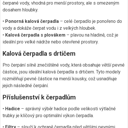
čerpané vody, vhodná pro menší prostory, ale s omezeným
dosahem hloubky.
•
Ponorná kalová čerpadla
– celé čerpadlo je ponořeno do
vody a dokáže čerpat vodu i z velkých hloubek.
•
Kalová čerpadla s plovákem
– plavou na hladině, což je
ideální pro velké nádrže nebo otevřené prostory.
Kalová čerpadla s drtičem
Pro čerpání silně znečištěné vody, která obsahuje větší pevné
částice, jsou ideální kalová čerpadla s drtičem. Tyto modely
rozmělňují pevné částice na menší kousky, což usnadňuje
jejich následné čerpání.
Příslušenství k čerpadlům
•
Hadice
– správný výběr hadice podle velikosti výtlačné
trubky je klíčový pro optimální výkon čerpadla.
•
Filtry
– slouží k ochraně čerpadla před většími pevnými