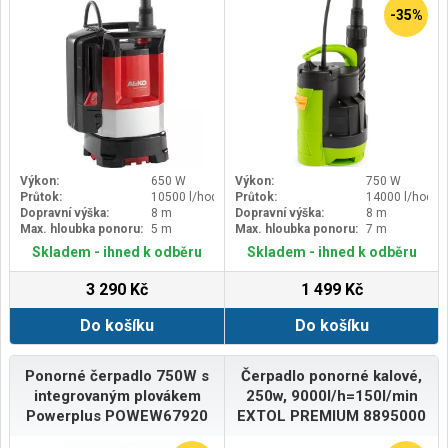
-35%
Výkon:
650 W
Výkon:
750 W
Průtok:
10500 l/hod
Průtok:
14000 l/hod
Dopravní výška:
8 m
Dopravní výška:
8 m
Max. hloubka ponoru:
5 m
Max. hloubka ponoru:
7 m
Skladem - ihned k odběru
Skladem - ihned k odběru
3 290 Kč
1 499 Kč
Do košíku
Do košíku
Ponorné čerpadlo 750W s
Čerpadlo ponorné kalové,
integrovaným plovákem
250w, 9000l/h=150l/min
Powerplus POWEW67920
EXTOL PREMIUM 8895000