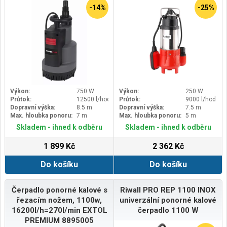
-14%
-25%
Výkon:
750 W
Výkon:
250 W
Průtok:
12500 l/hod
Průtok:
9000 l/hod
Dopravní výška:
8.5 m
Dopravní výška:
7.5 m
Max. hloubka ponoru:
7 m
Max. hloubka ponoru:
5 m
Skladem - ihned k odběru
Skladem - ihned k odběru
1 899 Kč
2 362 Kč
Do košíku
Do košíku
Čerpadlo ponorné kalové s
Riwall PRO REP 1100 INOX
řezacím nožem, 1100w,
univerzální ponorné kalové
16200l/h=270l/min EXTOL
čerpadlo 1100 W
PREMIUM 8895005