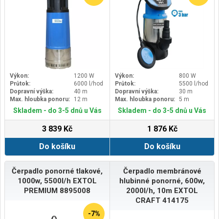
Výkon:
1200 W
Výkon:
800 W
Průtok:
6000 l/hod
Průtok:
5500 l/hod
Dopravní výška:
40 m
Dopravní výška:
30 m
Max. hloubka ponoru:
12 m
Max. hloubka ponoru:
5 m
Skladem - do 3-5 dnů u Vás
Skladem - do 3-5 dnů u Vás
3 839 Kč
1 876 Kč
Do košíku
Do košíku
Čerpadlo ponorné tlakové,
Čerpadlo membránové
1000w, 5500l/h EXTOL
hlubinné ponorné, 600w,
PREMIUM 8895008
2000l/h, 10m EXTOL
CRAFT 414175
-7%