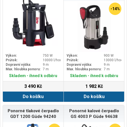
-14%
Výkon:
750 W
Výkon:
900 W
Průtok:
10000 l/hod
Průtok:
13000 l/hod
Dopravní výška:
9 m
Dopravní výška:
9 m
Max. hloubka ponoru:
7 m
Max. hloubka ponoru:
7 m
Skladem - ihned k odběru
Skladem - ihned k odběru
3 490 Kč
1 982 Kč
Do košíku
Do košíku
Ponorné tlakové čerpadlo
Ponorné kalové čerpadlo
GDT 1200 Güde 94240
GS 4003 P Güde 94638