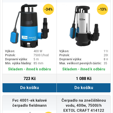
-34%
-13%
Výkon:
400 W
Výkon:
1100 
Průtok:
7500 l/hod
Průtok:
20000 
Dopravní výška:
5 m
Dopravní výška:
8 m
Min. výška hladiny:
85 mm
Max. velikost pevných částic:
35 m
Skladem - ihned k odběru
Skladem - ihned k odběru
723 Kč
1 088 Kč
Do košíku
Do košíku
Fvc 4001-ek kalové
Čerpadlo na znečištěnou
čerpadlo fieldmann
vodu, 400w, 7500l/h
EXTOL CRAFT 414122